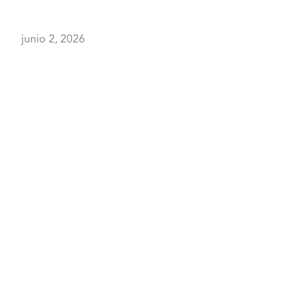
dejando de ser rele
junio 2, 2026