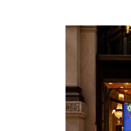
aben
stán