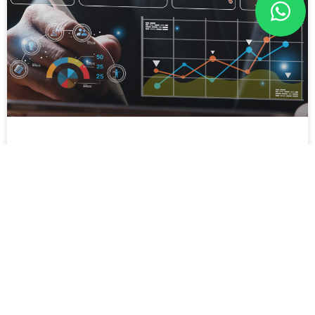
Los clientes ya cambiaron y el
comercio que no se adapta lo está
pagando
Marketing Digital & Dirección Comercial – Para
Profesionales del Sector Zócalo: En el comercio y el
marketing, la inteligencia artificial no reemplaza al director
comercial que sabe usarla. Lo hace imbatible frente al que
no sabe. El nuevo piso del mercado Hace cinco años, usar
datos para segmentar una campaña