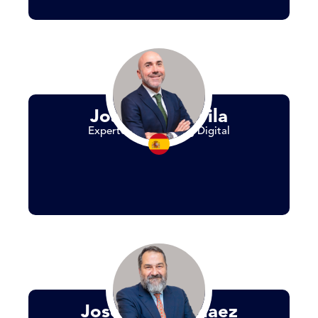
Joaquin Danvila
Experto en Marketing Digital
Jose Maria Pelaez