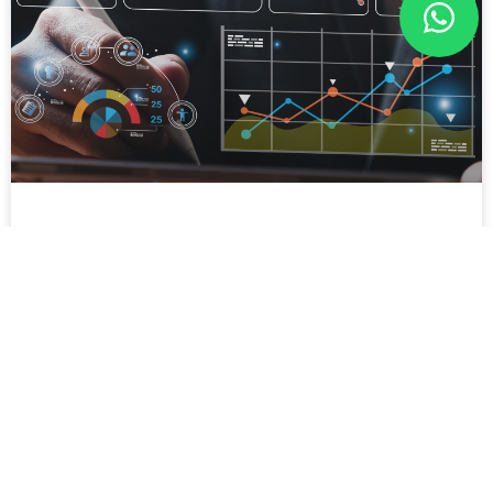
Los clientes ya cambiaron y el
comercio que no se adapta lo está
pagando
Marketing Digital & Dirección Comercial – Para
Profesionales del Sector Zócalo: En el comercio y el
marketing, la inteligencia artificial no reemplaza al director
comercial que sabe usarla. Lo hace imbatible frente al que
no sabe. El nuevo piso del mercado Hace cinco años, usar
datos para segmentar una campaña